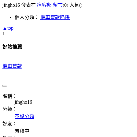
jfngho16 發表在
痞客邦
留言
(0)
人氣(
)
個人分類：
機車貸款陷阱
▲top
1
好站推薦
機車貸款
暱稱：
jfngho16
分類：
不設分類
好友：
累積中