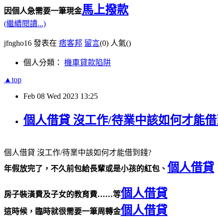
馬上撥款
因個人急需要一筆現金
(繼續閱讀...)
jfngho16 發表在
痞客邦
留言
(0)
人氣(
)
個人分類：
機車貸款陷阱
▲top
Feb
08
Wed
2023
13:25
個人借貸 沒工作/待業中該如何才能借
個人借貸 沒工作/待業中該如何才能借到錢?
個人借貸
年假放完了，不久前包給長輩或是小孩的紅包、
個人借貸
房子裝潢費及子女的教育費……等
個人借貸
這時候，臨時就很需要一筆周轉金