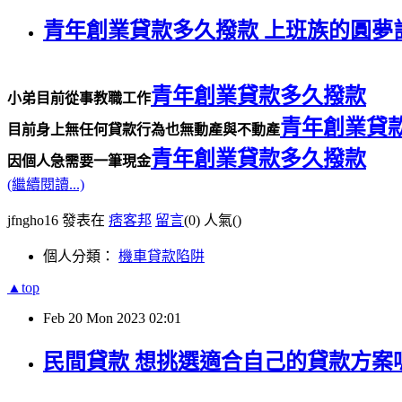
青年創業貸款多久撥款 上班族的圓夢
青年創業貸款多久撥款
小弟目前從事教職工作
青年創業貸
目前身上無任何貸款行為也無動產與不動產
青年創業貸款多久撥款
因個人急需要一筆現金
(繼續閱讀...)
jfngho16 發表在
痞客邦
留言
(0)
人氣(
)
個人分類：
機車貸款陷阱
▲top
Feb
20
Mon
2023
02:01
民間貸款 想挑選適合自己的貸款方案