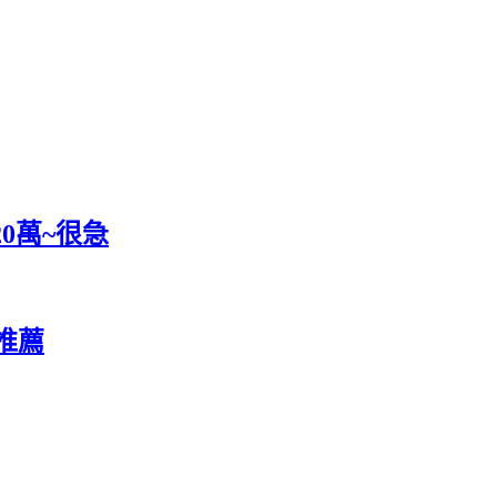
0萬~很急
推薦