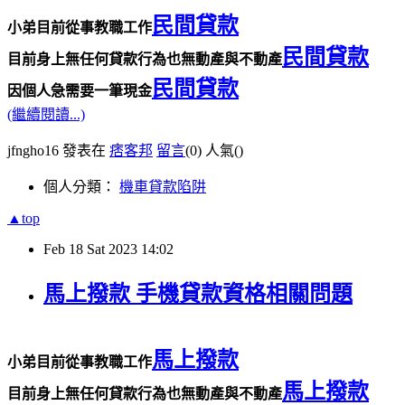
民間貸款
小弟目前從事教職工作
民間貸款
目前身上無任何貸款行為也無動產與不動產
民間貸款
因個人急需要一筆現金
(繼續閱讀...)
jfngho16 發表在
痞客邦
留言
(0)
人氣(
)
個人分類：
機車貸款陷阱
▲top
Feb
18
Sat
2023
14:02
馬上撥款 手機貸款資格相關問題
馬上撥款
小弟目前從事教職工作
馬上撥款
目前身上無任何貸款行為也無動產與不動產